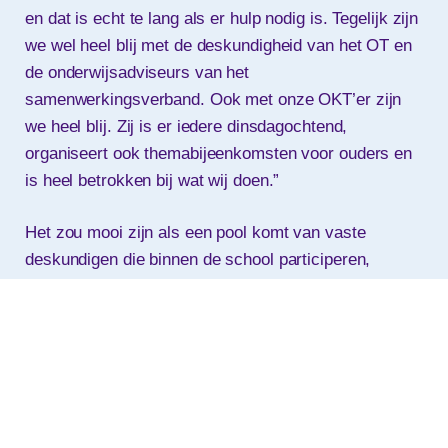
en dat is echt te lang als er hulp nodig is. Tegelijk zijn
we wel heel blij met de deskundigheid van het OT en
de onderwijsadviseurs van het
samenwerkingsverband. Ook met onze OKT’er zijn
we heel blij. Zij is er iedere dinsdagochtend,
organiseert ook themabijeenkomsten voor ouders en
is heel betrokken bij wat wij doen.”
Het zou mooi zijn als een pool komt van vaste
deskundigen die binnen de school participeren,
zeggen Meryem en Marouscha. “Daar zouden we
echt mee geholpen zijn: orthopedagogen of andere
deskundigen die zes tot acht keer per jaar bij ons
komen om kinderen te bespreken, tips te geven, of
eens te observeren wat er gebeurt, met name op het
gebied van gedrag. Uiteindelijk zouden we ook graag