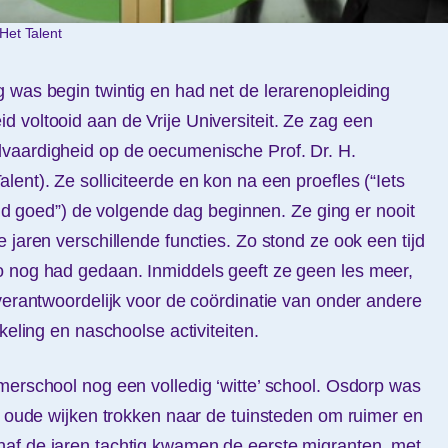
Het Talent
 was begin twintig en had net de lerarenopleiding
 voltooid aan de Vrije Universiteit. Ze zag een
vaardigheid op de oecumenische Prof. Dr. H.
ent). Ze solliciteerde en kon na een proefles (“Iets
ltijd goed”) de volgende dag beginnen. Ze ging er nooit
 jaren verschillende functies. Zo stond ze ook een tijd
o nog had gedaan. Inmiddels geeft ze geen les meer,
 verantwoordelijk voor de coördinatie van onder andere
keling en naschoolse activiteiten.
merschool nog een volledig ‘witte’ school. Osdorp was
de oude wijken trokken naar de tuinsteden om ruimer en
af de jaren tachtig kwamen de eerste migranten, met