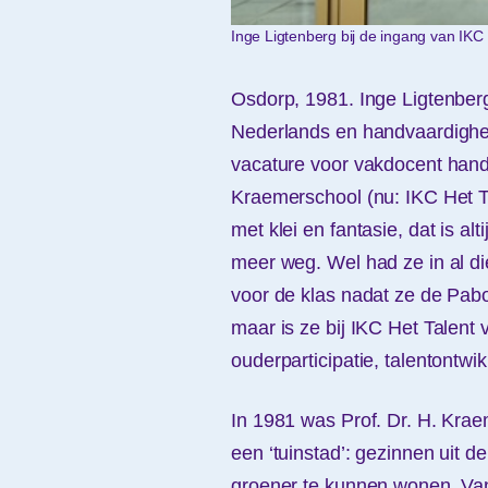
Inge Ligtenberg bij de ingang van IKC 
Osdorp, 1981. Inge Ligtenberg
Nederlands en handvaardigheid
vacature voor vakdocent hand
Kraemerschool (nu: IKC Het Tal
met klei en fantasie, dat is a
meer weg. Wel had ze in al die
voor de klas nadat ze de Pab
maar is ze bij IKC Het Talent
ouderparticipatie, talentontwik
In 1981 was Prof. Dr. H. Krae
een ‘tuinstad’: gezinnen uit 
groener te kunnen wonen. Van