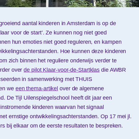
groeiend aantal kinderen in Amsterdam is op de
 ‘klaar voor de start’. Ze kunnen nog niet goed
unnen hun emoties niet goed reguleren, en kampen
wikkelingsachterstanden. Hoe kunnen deze kinderen
 om zich binnen het reguliere onderwijs verder te
rder over
de pilot Klaar-voor-de-Startklas
die AWBR
iseerden in samenwerking met THUIS
ven we
een thema-artikel
over de algemene
d. De Tijl Uilenspiegelschool heeft dit jaar een
lf instromende kinderen waarvan het signaal
et ernstige ontwikkelingsachterstanden. Op 17 mei jl.
s bij elkaar om de eerste resultaten te bespreken.