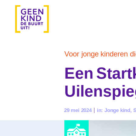
Voor jonge kinderen die
Een Startk
Uilenspi
29 mei 2024
in:
Jonge kind
,
S