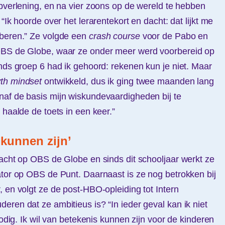
lpverlening, en na vier zoons op de wereld te hebben
“Ik hoorde over het lerarentekort en dacht: dat lijkt me
oberen.” Ze volgde een
crash course
voor de Pabo en
OBS de Globe, waar ze onder meer werd voorbereid op
inds groep 6 had ik gehoord: rekenen kun je niet. Maar
th mindset
ontwikkeld, dus ik ging twee maanden lang
naf de basis mijn wiskundevaardigheden bij te
 haalde de toets in een keer.”
 kunnen zijn’
racht op OBS de Globe en sinds dit schooljaar werkt ze
ator op OBS de Punt. Daarnaast is ze nog betrokken bij
, en volgt ze de post-HBO-opleiding tot Intern
eren dat ze ambitieus is? “In ieder geval kan ik niet
nodig. Ik wil van betekenis kunnen zijn voor de kinderen