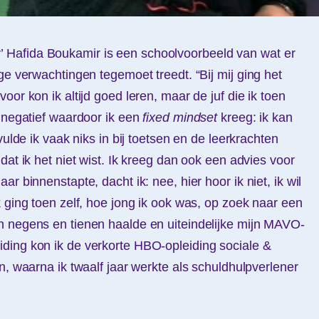
Hafida Boukamir is een schoolvoorbeeld van wat er
ge verwachtingen tegemoet treedt. “Bij mij ging het
oor kon ik altijd goed leren, maar de juf die ik toen
l negatief waardoor ik een
fixed mindset
kreeg: ik kan
vulde ik vaak niks in bij toetsen en de leerkrachten
dat ik het niet wist. Ik kreeg dan ook een advies voor
r binnenstapte, dacht ik: nee, hier hoor ik niet, ik wil
 ging toen zelf, hoe jong ik ook was, op zoek naar een
n negens en tienen haalde en uiteindelijke mijn MAVO-
ding kon ik de verkorte HBO-opleiding sociale &
n, waarna ik twaalf jaar werkte als schuldhulpverlener