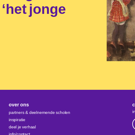
 ‘het jonge
over ons
c
i
partners & deelnemende scholen
inspiratie
deel je verhaal
info/contact