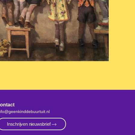
ontact
nfo@geenkinddebuurtuit.nl
Inschrijven nieuwsbrief